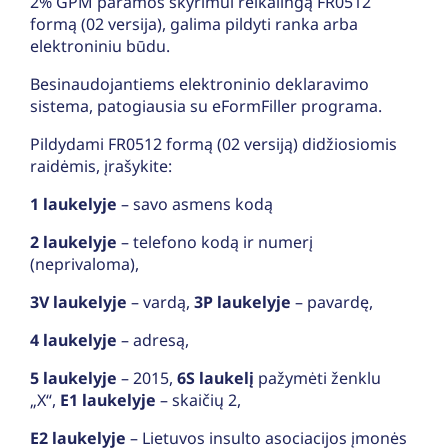
2% GPM paramos skyrimui reikalingą FR0512
formą (02 versija), galima pildyti ranka arba
elektroniniu būdu.
Besinaudojantiems elektroninio deklaravimo
sistema, patogiausia su eFormFiller programa.
Pildydami FR0512 formą (02 versiją) didžiosiomis
raidėmis, įrašykite:
1 laukelyje
– savo asmens kodą
2 laukelyje
– telefono kodą ir numerį
(neprivaloma),
3V laukelyje
– vardą,
3P laukelyje
– pavardę,
4 laukelyje
–
adresą,
5 laukelyje
– 2015,
6S laukelį
pažymėti ženklu
„X“,
E1 laukelyje
– skaičių 2,
E2 laukelyje
– Lietuvos insulto asociacijos įmonės