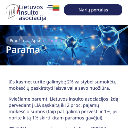
Lietuvos
Narių portalas
insulto
asociacija
/
/
Pradžia
Apie
Parama
Parama
Jūs kasmet turite galimybę 2% valstybei sumokėtų
mokesčių paskirstyti laisva valia savo nuožiūra.
Kviečiame paremti Lietuvos insulto asociacijos iždą
pervedant į LIA sąskaitą iki 2 proc. pajamų
mokesčio sumos (taip pat galima pervesti ir 1%, jei
norite kitą 1% skirti kitam paramos gavėjui).