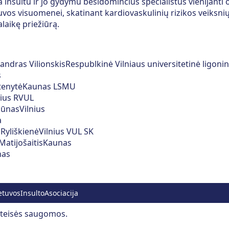
ia insultu ir jo gydymu besidominčius specialistus vienijanti 
os visuomenei, skatinant kardiovaskulinių rizikos veiksnių
alaikę priežiūrą.
andras Vilionskis
Respublkinė Vilniaus universitetinė ligoni
s
tenytė
Kaunas LSMU
nius RVUL
liūnas
Vilnius
a
 Ryliškienė
Vilnius VUL SK
Matijošaitis
Kaunas
nas
etuvosInsultoAsociacija
s teisės saugomos.