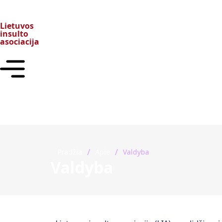
Lietuvos
insulto
asociacija
/
/
Pradžia
Apie
Valdyba
Valdyba