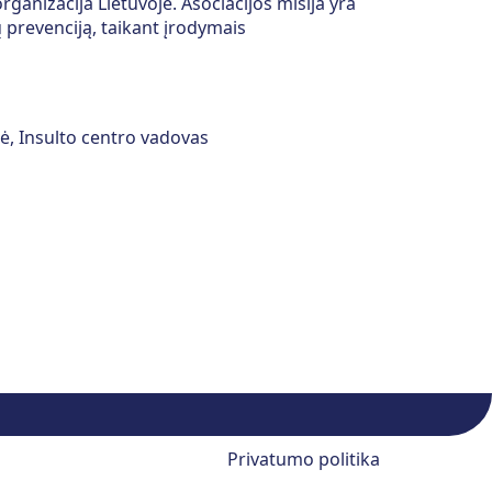
organizacija Lietuvoje. Asociacijos misija yra
 prevenciją, taikant įrodymais
nė, Insulto centro vadovas
Privatumo politika