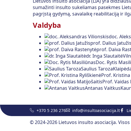
Lietuvos insulto asociacija (LIA) yra didžiaus
sumažinti insulto sukeliamas pasekmes Lietuv
pagrįstą gydymą, savalaikę reabilitaciją ir ilg
Valdyba
doc. Aleks
prof. Dalius Jatuži
prof. Daiva Ras
dr. Inga Slautaitė
Vil
Doc. Rytis Masi
Saulius Taroza
Klaipėd
Prof. Kristina
Prof. Vaidas 
Antanas Vaitkus
Kau
+370 5 236 276
info@insultoasociacija.lt
Li
© 2024-2026 Lietuvos insulto asociacija. Viso