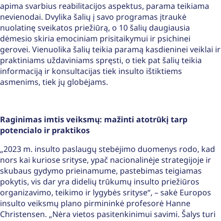
apima svarbius reabilitacijos aspektus, parama teikiama
nevienodai. Dvylika šalių į savo programas įtraukė
nuolatinę sveikatos priežiūrą, o 10 šalių daugiausia
dėmesio skiria emociniam prisitaikymui ir psichinei
gerovei. Vienuolika šalių teikia paramą kasdieninei veiklai ir
praktiniams uždaviniams spręsti, o tiek pat šalių teikia
informaciją ir konsultacijas tiek insulto ištiktiems
asmenims, tiek jų globėjams.
Raginimas imtis veiksmų: mažinti atotrūkį tarp
potencialo ir praktikos
„2023 m. insulto paslaugų stebėjimo duomenys rodo, kad
nors kai kuriose srityse, ypač nacionalinėje strategijoje ir
skubaus gydymo prieinamume, pastebimas teigiamas
pokytis, vis dar yra didelių trūkumų insulto priežiūros
organizavimo, teikimo ir lygybės srityse“, – sakė Europos
insulto veiksmų plano pirmininkė profesorė Hanne
Christensen. „Nėra vietos pasitenkinimui savimi. Šalys turi