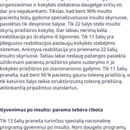
organizavimas ir kokybės stebėsena daugelyje sričių vis
dar yra nepakankami. Tikslas, kad bent 90% insulto
pacientų būtų gydoma specializuotuose insulto skyriuose,
pasiektas tik devyniose šalyse. Tik 22 šalys stebi insulto
skyrių priežiūros kokybę. Dar labiau nerimą kelia
reabilitacija po išrašymo iš ligoninės. Tik 11 šalių yra
įdiegusios reabilitacijos paslaugų kokybės stebėjimo
sistemas. Ankstyva reabilitacija yra prieinama 22 šalių
insulto skyriuose. Tačiau labai nedaug pažangos pasiekta
užtikrinant pacientų priežiūros plano sudarymo ir jo
kokybės priežiūros po stacionarionio gydymo. Tik 11 šalių
praneša, kad bent 90 % pacientų gauna tolesnę priežiūrą, o
tik keturios šalys teikia struktūrizuotą tolesnę priežiūrą,
atitinkančią pripažintus standartus.
Gyvenimas po insulto: parama tebėra ribota
Tik 13 šalių praneša turinčios specialią nacionalinę
programą gyvenimui po insulto. Nors daugelis programų