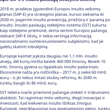
2018 m. pradėtas įgyvendinti Europos insulto veiksmų
planas (SAP-E) yra strateginis planas, kuriuo siekiama iki
2030 m. pagerinti insulto prevenciją, priežiūrą ir paramą po
insulto. Insulto paslaugų stebėjimo sistema (SST) sukurta
kaip stebėjimo priemonė, skirta vertinti Europos pažangą
siekiant SAP-E tikslų, ir teikia vertingą informaciją
nacionaliniams suinteresuotiesiems subjektams, kad jie
galėtų skatinti tobulėjimą.
Europoje kasmet įvyksta daugiau nei 1,1 mln. insulto
atvejų, dėl kurių miršta beveik 460 000 žmonių. Beveik 10
mln. žmonių gyvena su ilgalaikiais insulto padariniais.
Ekonominė našta yra milžiniška – 2017 m. ji siekė 60 mlrd.
eurų – ir, jei nebus imtasi skubių reformų, iki 2040 m.
turėtų išaugti iki 86 mlrd. eurų.
SST tebėra svarbi priemonė pažangai stebėti ir trūkumams
atskleisti. Tai raginimas imtis veiksmų, diegti inovacijas ir
investuoti, kad kiekvienas insulto ištiktas žmogus
Europoje, nepriklausomai nuo gyvenamosios vietos, turėtų