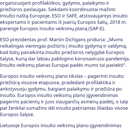
organizuojant profilaktikos, gydymo, palaikymo ir
priežiūros paslaugas. Siekdami koordinuotai mažinti
insulto naštą Europoje, ESO ir SAFE, atstovaujantys insulto
ekspertams ir pacientams iš įvairių Europos šalių, 2018 m.
parengė Europos insulto veiksmų planą (SAP-E).
ESO prezidentas prof. Martin Dichgans priduria: „Mums
reikalingas vieningas požiūris į insulto gydymą ir valdymą,
kad būtų panaikinta insulto priežiūros nelygybė Europos
šalyse, kurią dar labiau pablogino koronaviruso pandemija.
Insulto veiksmų planas Europai padės mums tai pasiekti“.
Europos insulto veiksmų plano tikslas – pagerinti insulto
priežiūrą visuose etapuose, pradedant profilaktika ir
ankstyvuoju gydymu, baigiant palaikymu ir priežiūra po
insulto. Europos insulto veiksmų plano įgyvendinimas
pagerins pacientų ir juos slaugančių asmenų padėtį, o taip
pat ženkliai sumažins dėl insulto patiriamas išlaidas visose
Europos šalyse.
Lietuvoje Europos insulto veiksmų plano įgyvendinimas