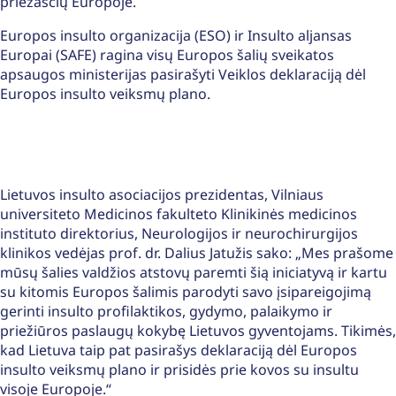
priežasčių Europoje.
Europos insulto organizacija (ESO) ir Insulto aljansas
Europai (SAFE) ragina visų Europos šalių sveikatos
apsaugos ministerijas pasirašyti Veiklos deklaraciją dėl
Europos insulto veiksmų plano.
Lietuvos insulto asociacijos prezidentas, Vilniaus
universiteto Medicinos fakulteto Klinikinės medicinos
instituto direktorius, Neurologijos ir neurochirurgijos
klinikos vedėjas prof. dr. Dalius Jatužis sako: „Mes prašome
mūsų šalies valdžios atstovų paremti šią iniciatyvą ir kartu
su kitomis Europos šalimis parodyti savo įsipareigojimą
gerinti insulto profilaktikos, gydymo, palaikymo ir
priežiūros paslaugų kokybę Lietuvos gyventojams. Tikimės,
kad Lietuva taip pat pasirašys deklaraciją dėl Europos
insulto veiksmų plano ir prisidės prie kovos su insultu
visoje Europoje.“