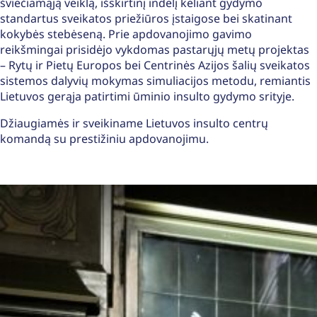
šviečiamąją veiklą, išskirtinį indėlį keliant gydymo
standartus sveikatos priežiūros įstaigose bei skatinant
kokybės stebėseną. Prie apdovanojimo gavimo
reikšmingai prisidėjo vykdomas pastarųjų metų projektas
– Rytų ir Pietų Europos bei Centrinės Azijos šalių sveikatos
sistemos dalyvių mokymas simuliacijos metodu, remiantis
Lietuvos gerąja patirtimi ūminio insulto gydymo srityje.
Džiaugiamės ir sveikiname Lietuvos insulto centrų
komandą su prestižiniu apdovanojimu.