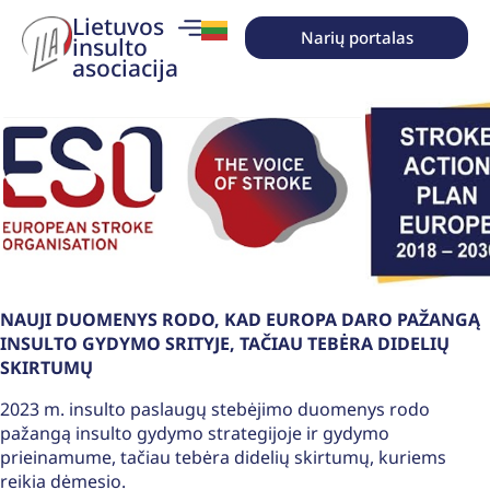
Lietuvos
Narių portalas
insulto
asociacija
NAUJI DUOMENYS RODO, KAD EUROPA DARO PAŽANGĄ
INSULTO GYDYMO SRITYJE, TAČIAU TEBĖRA DIDELIŲ
SKIRTUMŲ
2023 m. insulto paslaugų stebėjimo duomenys rodo
pažangą insulto gydymo strategijoje ir gydymo
prieinamume, tačiau tebėra didelių skirtumų, kuriems
reikia dėmesio.