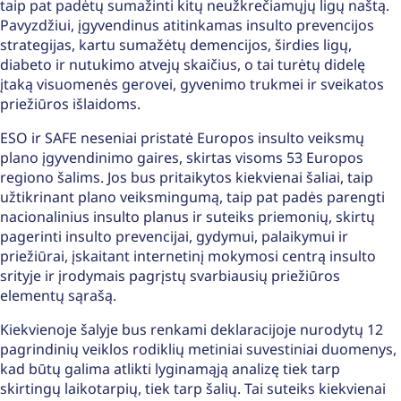
taip pat padėtų sumažinti kitų neužkrečiamųjų ligų naštą.
Pavyzdžiui, įgyvendinus atitinkamas insulto prevencijos
strategijas, kartu sumažėtų demencijos, širdies ligų,
diabeto ir nutukimo atvejų skaičius, o tai turėtų didelę
įtaką visuomenės gerovei, gyvenimo trukmei ir sveikatos
priežiūros išlaidoms.
ESO ir SAFE neseniai pristatė Europos insulto veiksmų
plano įgyvendinimo gaires, skirtas visoms 53 Europos
regiono šalims. Jos bus pritaikytos kiekvienai šaliai, taip
užtikrinant plano veiksmingumą, taip pat padės parengti
nacionalinius insulto planus ir suteiks priemonių, skirtų
pagerinti insulto prevencijai, gydymui, palaikymui ir
priežiūrai, įskaitant internetinį mokymosi centrą insulto
srityje ir įrodymais pagrįstų svarbiausių priežiūros
elementų sąrašą.
Kiekvienoje šalyje bus renkami deklaracijoje nurodytų 12
pagrindinių veiklos rodiklių metiniai suvestiniai duomenys,
kad būtų galima atlikti lyginamąją analizę tiek tarp
skirtingų laikotarpių, tiek tarp šalių. Tai suteiks kiekvienai