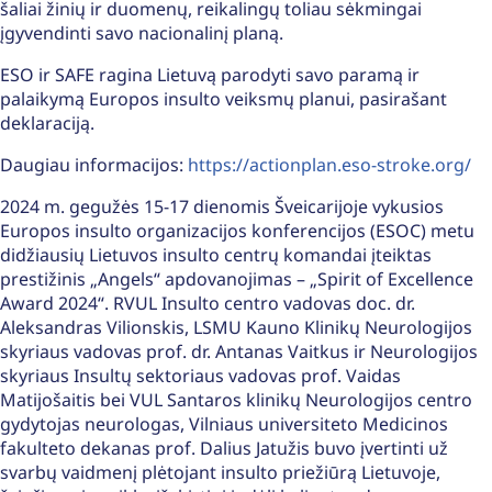
šaliai žinių ir duomenų, reikalingų toliau sėkmingai
įgyvendinti savo nacionalinį planą.
ESO ir SAFE ragina Lietuvą parodyti savo paramą ir
palaikymą Europos insulto veiksmų planui, pasirašant
deklaraciją.
Daugiau informacijos:
https://actionplan.eso-stroke.org/
2024 m. gegužės 15-17 dienomis Šveicarijoje vykusios
Europos insulto organizacijos konferencijos (ESOC) metu
didžiausių Lietuvos insulto centrų komandai įteiktas
prestižinis „Angels“ apdovanojimas – „Spirit of Excellence
Award 2024“. RVUL Insulto centro vadovas doc. dr.
Aleksandras Vilionskis, LSMU Kauno Klinikų Neurologijos
skyriaus vadovas prof. dr. Antanas Vaitkus ir Neurologijos
skyriaus Insultų sektoriaus vadovas prof. Vaidas
Matijošaitis bei VUL Santaros klinikų Neurologijos centro
gydytojas neurologas, Vilniaus universiteto Medicinos
fakulteto dekanas prof. Dalius Jatužis buvo įvertinti už
svarbų vaidmenį plėtojant insulto priežiūrą Lietuvoje,