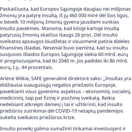
Paskaičiuota, kad Europos Sąjungoje daugiau nei milijonas
žmonių yra patyrę insultą, iš jų 460 000 mirė dėl šios ligos,
o beveik 10 milijonų žmonių gyvena jausdami sunkias
insulto pasekmes. Manoma, kad kitoje kartoje insultą
patyrusių žmonių skaičius išaugs 26 proc. Dėl insulto
sveikatos apsaugos biudžetas ir visuomenė patiria dideles
finansines išlaidas. Neseniai buvo įvertinta, kad su insultu
susijusios išlaidos Europos Sąjungoje siekia 60 mlrd. eurų
ir prognozuojama, kad iki 2040 m. jos padidės iki 86 mlrd.
eurų, t.y., 44 procentais.
Arlene Wilkie, SAFE generalinė direktorė sako: „Insultas yra
didžiausia suaugusiųjų negalios priežastis Europoje,
paveikianti visus gyvenimo aspektus – ekonominį, socialinį,
medicininį, taip pat fizinę ir psichinę sveikatą. Reikia
nedelsiant atkreipti dėmesį į tai ir užtikrinti, kad insulto
priežiūros sutrikimai dėl COVID-19 netaptų pandemijos
sukelta sveikatos priežiūros krize.
Insulto poveikį galima sumažinti tinkamai investuojant ir