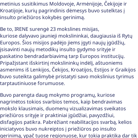
metinius susitikimus Moldovoje, Armėnijoje, Čekijoje ir
Kroatijoje, kurių pagrindinis dėmesys buvo sutelktas į
insulto priežiūros kokybės gerinimą.
Be to, IRENE surengė 23 mokslines misijas,
kuriose dalyvavo jaunieji mokslininkai, daugiausia iš Rytų
Europos. Šios misijos padėjo jiems įgyti naujų įgūdžių,
įsisavinti naujų metodikų insulto gydymo srityje ir
paskatino bendradarbiavimą tarp Europos institucijų.
Pripažįstant išskirtinį mokslininkų indėlį, aštuoniems
asmenims iš Lenkijos, Čekijos, Kroatijos, Estijos ir Graikijos
buvo suteikta galimybė pristatyti savo mokslinius tyrimus
tarptautiniuose forumuose.
Buvo parengta daug mokymo programų, kuriose
nagrinėtos tokios svarbios temos, kaip bendravimas
mokslo klausimais, duomenų vizualizavimas sveikatos
priežiūros srityje ir praktiniai įgūdžiai, pavyzdžiui,
disfagijos patikra. Pabrėžiant reabilitacijos svarbą, kelios
iniciatyvos buvo nukreiptos į priežiūros po insulto
gerinimą, ypač tuose regionuose, kur tokia praktika dar tik