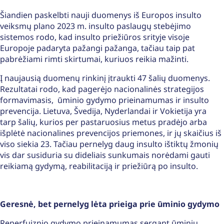
Šiandien paskelbti nauji duomenys iš Europos insulto
veiksmų plano 2023 m. insulto paslaugų stebėjimo
sistemos rodo, kad insulto priežiūros srityje visoje
Europoje padaryta pažangi pažanga, tačiau taip pat
pabrėžiami rimti skirtumai, kuriuos reikia mažinti.
Į naujausią duomenų rinkinį įtraukti 47 šalių duomenys.
Rezultatai rodo, kad pagerėjo nacionalinės strategijos
formavimasis, ūminio gydymo prieinamumas ir insulto
prevencija. Lietuva, Švedija, Nyderlandai ir Vokietija yra
tarp šalių, kurios per pastaruosius metus pradėjo arba
išplėtė nacionalines prevencijos priemones, ir jų skaičius iš
viso siekia 23. Tačiau pernelyg daug insulto ištiktų žmonių
vis dar susiduria su dideliais sunkumais norėdami gauti
reikiamą gydymą, reabilitaciją ir priežiūrą po insulto.
Geresnė, bet pernelyg lėta prieiga prie ūminio gydymo
Reperfuiznio gydymo prieinamumas sergant ūminių