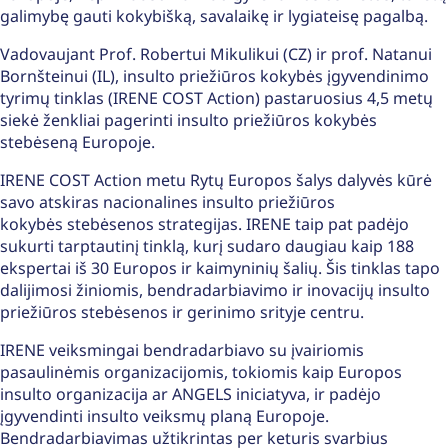
galimybę gauti kokybišką, savalaikę ir lygiateisę pagalbą.
Vadovaujant Prof. Robertui Mikulikui (CZ) ir prof. Natanui
Bornšteinui (IL), insulto priežiūros kokybės įgyvendinimo
tyrimų tinklas (IRENE COST Action) pastaruosius 4,5 metų
siekė ženkliai pagerinti insulto priežiūros kokybės
stebėseną Europoje.
IRENE COST Action metu Rytų Europos šalys dalyvės kūrė
savo atskiras nacionalines insulto priežiūros
kokybės stebėsenos strategijas. IRENE taip pat padėjo
sukurti tarptautinį tinklą, kurį sudaro daugiau kaip 188
ekspertai iš 30 Europos ir kaimyninių šalių. Šis tinklas tapo
dalijimosi žiniomis, bendradarbiavimo ir inovacijų insulto
priežiūros stebėsenos ir gerinimo srityje centru.
IRENE veiksmingai bendradarbiavo su įvairiomis
pasaulinėmis organizacijomis, tokiomis kaip Europos
insulto organizacija ar ANGELS iniciatyva, ir padėjo
įgyvendinti insulto veiksmų planą Europoje.
Bendradarbiavimas užtikrintas per keturis svarbius