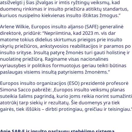
atsižvelgti į šias įžvalgas ir imtis ryžtingų veiksmų, kad
duomenų rinkimas ir insulto priežiūra atitiktų standartus,
kuriuos nusipelno kiekvienas insulto ištiktas žmogus.”
Arlene Wilkie, Europos insulto aljanso (SAFE) generalinė
direktorė, pridūrė: “Nepriimtina, kad 2023 m. vis dar
matome tokius didelius skirtumus prieigos prie insulto
skyrių priežiūros, ankstyvosios reabilitacijos ir paramos po
insulto srityse. Insultą patyrę žmonės turi gauti holistinę ir
nuolatinę priežiūrą. Raginame visas nacionalines
vyriausybes ir politikos formuotojus geriau teikti būtinas
paslaugas visiems insultą patyrisiems žmonėms.”
Europos insulto organizacijos (ESO) prezidentė profesorė
Simona Sacco pabrėžė: ‚Europos insulto veiksmų planas
suteikia šalims pagrindą, kurio joms reikia norint sumažinti
atotrūkį tarp siekių ir rezultatų. Šie duomenys yra tiek
gairės, tiek iššūkis – dirbti protingiau, greičiau ir teisingiau.‘
Apie SAP-E ir insulto paslaugų stebėjimo sistemą