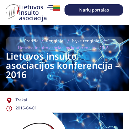
Lietuvos
Narių portalas
insulto
asociacija
/
/
/
Pradžia
Renginiai
Įvykę renginiai
Lietuvos insulto asociacijos konferencija – 2016
Lietuvos insulto
asociacijos konferencija –
2016
Trakai
2016-04-01