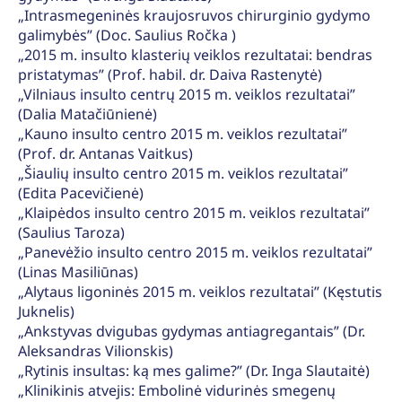
„Intrasmegeninės kraujosruvos chirurginio gydymo
galimybės” (Doc. Saulius Ročka )
„2015 m. insulto klasterių veiklos rezultatai: bendras
pristatymas” (Prof. habil. dr. Daiva Rastenytė)
„Vilniaus insulto centrų 2015 m. veiklos rezultatai”
(Dalia Matačiūnienė)
„Kauno insulto centro 2015 m. veiklos rezultatai”
(Prof. dr. Antanas Vaitkus)
„Šiaulių insulto centro 2015 m. veiklos rezultatai”
(Edita Pacevičienė)
„Klaipėdos insulto centro 2015 m. veiklos rezultatai”
(Saulius Taroza)
„Panevėžio insulto centro 2015 m. veiklos rezultatai”
(Linas Masiliūnas)
„Alytaus ligoninės 2015 m. veiklos rezultatai” (Kęstutis
Juknelis)
„Ankstyvas dvigubas gydymas antiagregantais” (Dr.
Aleksandras Vilionskis)
„Rytinis insultas: ką mes galime?” (Dr. Inga Slautaitė)
„Klinikinis atvejis: Embolinė vidurinės smegenų