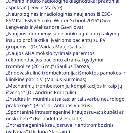
„Ūminio insulto radiologinė diagnostika: praktiniai
aspektai” (Dovilė Mačytė)
„Neurologinės ir radiologinės naujienos iš ESO-
ESMINT-ESNR Stroke Winter School 2016” (Givi
Lengvenis ir Aleksandra Gavrilova)
„Naujausi duomenys apie antikoaguliantų taikymą
insulto profilaktikai įvairioms pacientų su PV
grupėms.” (Dr. Vaidas Matijošaitis )
„Naujos AHA mokslo tyrimais paremtos
rekomendacijos pacientų atrankai gydymui
trombolize (2016 m.)” (Saulius Taroza)
„Endovaskulinė trombektomija: išmoktos pamokos ir
klinikinė patirtis” (Marius Kurminas)
„Mechaninių trombektomijų komplikacijos ir kaip jų
išvengti” (Dr. Andrius Pranculis)
„Insultas ir imuninis atsakas: ar tai svarbu neurologo
praktikoje?” (Prof. dr. Antanas Vaitkus)
„Spontaninė intrasmegeninė kraujosruva: skubėti ar
neskubėti?” (Bernadeta Viesulaitė)
„Intrasmegeninė kraujosruva ir antitrombozinis
gydymas” (Dr. Inga Slautaitė)